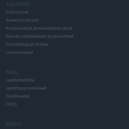
Tuotteet
Erikoisosat
Asennustyökalut
Korjaussarjat ja mukautetut sarjat
Rasvat, voiteluaineet ja pinnoitteet
Puristettuja profiileja
Lukkorenkaat
Muu
Laadunhallinta
Ladattava materiaali
Teollisuudet
FAQs
Ehdot