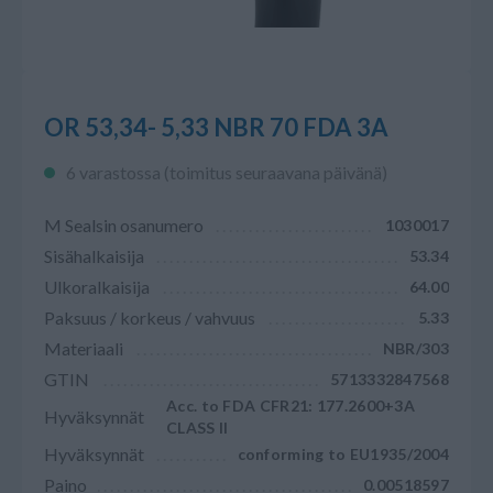
OR 53,34- 5,33 NBR 70 FDA 3A
6 varastossa (toimitus seuraavana päivänä)
M Sealsin osanumero
1030017
Sisähalkaisija
53.34
Ulkoralkaisija
64.00
Paksuus / korkeus / vahvuus
5.33
Materiaali
NBR/303
GTIN
5713332847568
Acc. to FDA CFR21: 177.2600+3A
Hyväksynnät
CLASS II
Hyväksynnät
conforming to EU1935/2004
Paino
0.00518597