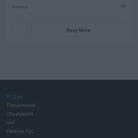
Kovuus
70
Kysy hinta
Yritys
Tietoa meistä
Ota yhteyttä
Ura
Diploma PLC