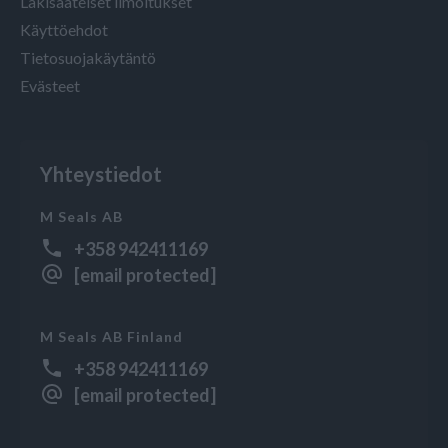
Lakisääteiset ilmoitukset
Käyttöehdot
Tietosuojakäytäntö
Evästeet
Yhteystiedot
M Seals AB
+358 942411169
[email protected]
M Seals AB Finland
+358 942411169
[email protected]