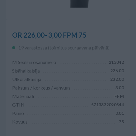
OR 226,00- 3,00 FPM 75
19 varastossa (toimitus seuraavana päivänä)
M Sealsin osanumero
213042
Sisähalkaisija
226.00
Ulkoralkaisija
232.00
Paksuus / korkeus / vahvuus
3.00
Materiaali
FPM
GTIN
5713332090544
Paino
0.01
Kovuus
75