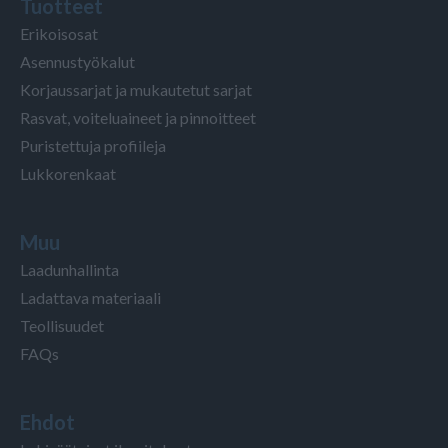
Tuotteet
Erikoisosat
Asennustyökalut
Korjaussarjat ja mukautetut sarjat
Rasvat, voiteluaineet ja pinnoitteet
Puristettuja profiileja
Lukkorenkaat
Muu
Laadunhallinta
Ladattava materiaali
Teollisuudet
FAQs
Ehdot