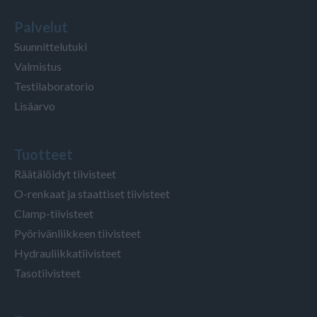
Palvelut
Suunnittelutuki
Valmistus
Testilaboratorio
Lisäarvo
Tuotteet
Räätälöidyt tiivisteet
O-renkaat ja staattiset tiivisteet
Clamp-tiivisteet
Pyörivänliikkeen tiivisteet
Hydrauliikkatiivisteet
Tasotiivisteet