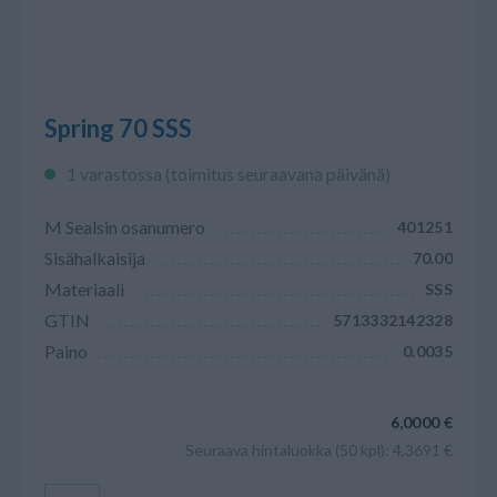
Spring 70 SSS
1 varastossa (toimitus seuraavana päivänä)
M Sealsin osanumero
401251
Sisähalkaisija
70.00
Materiaali
SSS
GTIN
5713332142328
Paino
0.0035
6,0000 €
Seuraava hintaluokka (50 kpl): 4,3691 €