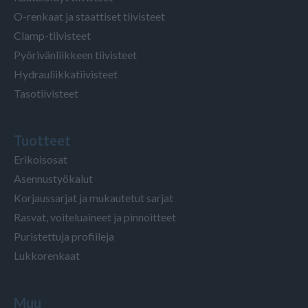
O-renkaat ja staattiset tiivisteet
Clamp-tiivisteet
Pyörivänliikkeen tiivisteet
Hydrauliikkatiivisteet
Tasotiivisteet
Tuotteet
Erikoisosat
Asennustyökalut
Korjaussarjat ja mukautetut sarjat
Rasvat, voiteluaineet ja pinnoitteet
Puristettuja profiileja
Lukkorenkaat
Muu