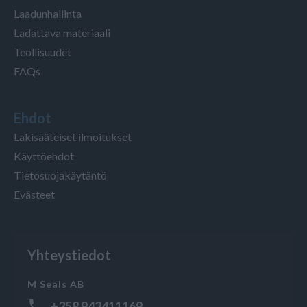
Laadunhallinta
Ladattava materiaali
Teollisuudet
FAQs
Ehdot
Lakisääteiset ilmoitukset
Käyttöehdot
Tietosuojakäytäntö
Evästeet
Yhteystiedot
M Seals AB
+358 942411169