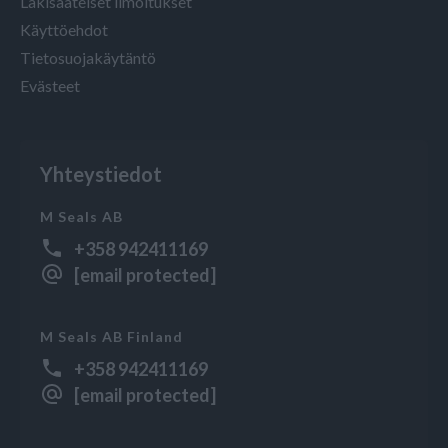
Lakisääteiset ilmoitukset
Käyttöehdot
Tietosuojakäytäntö
Evästeet
Yhteystiedot
M Seals AB
+358 942411169
[email protected]
M Seals AB Finland
+358 942411169
[email protected]