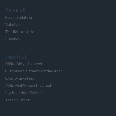
Palvelut
Suunnittelutuki
Valmistus
Testilaboratorio
Lisäarvo
Tuotteet
Räätälöidyt tiivisteet
O-renkaat ja staattiset tiivisteet
Clamp-tiivisteet
Pyörivänliikkeen tiivisteet
Hydrauliikkatiivisteet
Tasotiivisteet