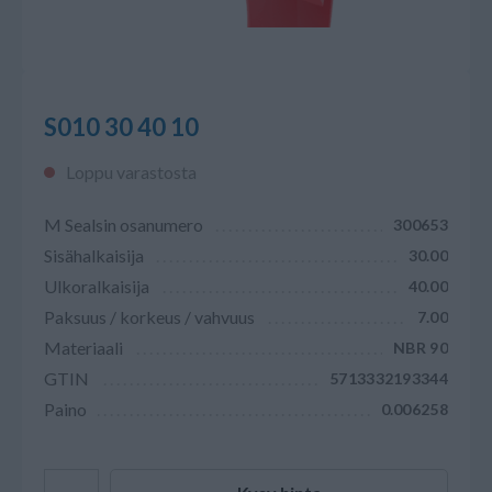
S010 30 40 10
Loppu varastosta
M Sealsin osanumero
300653
Sisähalkaisija
30.00
Ulkoralkaisija
40.00
Paksuus / korkeus / vahvuus
7.00
Materiaali
NBR 90
GTIN
5713332193344
Paino
0.006258