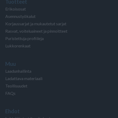
Tuotteet
Erikoisosat
Asennustyökalut
Korjaussarjat ja mukautetut sarjat
Rasvat, voiteluaineet ja pinnoitteet
Puristettuja profiileja
Lukkorenkaat
Muu
Laadunhallinta
Ladattava materiaali
Teollisuudet
FAQs
Ehdot