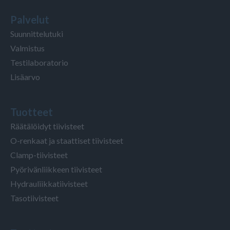
Palvelut
Suunnittelutuki
Valmistus
Testilaboratorio
Lisäarvo
Tuotteet
Räätälöidyt tiivisteet
O-renkaat ja staattiset tiivisteet
Clamp-tiivisteet
Pyörivänliikkeen tiivisteet
Hydrauliikkatiivisteet
Tasotiivisteet