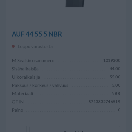
AUF 44 55 5 NBR
Loppu varastosta
M Sealsin osanumero
1019300
Sisähalkaisija
44.00
Ulkoralkaisija
55.00
Paksuus / korkeus / vahvuus
5.00
Materiaali
NBR
GTIN
5713332746519
Paino
0