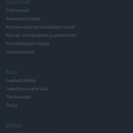
Tuotteet
Erikoisosat
Asennustyökalut
Korjaussarjat ja mukautetut sarjat
Rasvat, voiteluaineet ja pinnoitteet
Puristettuja profiileja
Lukkorenkaat
Muu
Laadunhallinta
Ladattava materiaali
Teollisuudet
FAQs
Ehdot