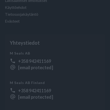
Lakisääteiset ilmoitukset
Käyttöehdot
Tietosuojakäytäntö
Evästeet
Yhteystiedot
M Seals AB
+358 942411169
[email protected]
M Seals AB Finland
+358 942411169
[email protected]