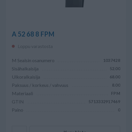
A 52 68 8 FPM
Loppu varastosta
M Sealsin osanumero
1037428
Sisähalkaisija
52.00
Ulkoralkaisija
68.00
Paksuus / korkeus / vahvuus
8.00
Materiaali
FPM
GTIN
5713332917469
Paino
0