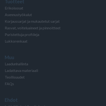
Tuotteet
Erikoisosat
Asennustyökalut
Korjaussarjat ja mukautetut sarjat
Rasvat, voiteluaineet ja pinnoitteet
Puristettuja profiileja
Lukkorenkaat
Muu
Laadunhallinta
Ladattava materiaali
Teollisuudet
FAQs
Ehdot