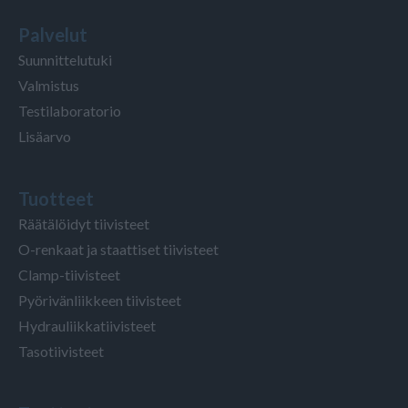
Palvelut
Suunnittelutuki
Valmistus
Testilaboratorio
Lisäarvo
Tuotteet
Räätälöidyt tiivisteet
O-renkaat ja staattiset tiivisteet
Clamp-tiivisteet
Pyörivänliikkeen tiivisteet
Hydrauliikkatiivisteet
Tasotiivisteet