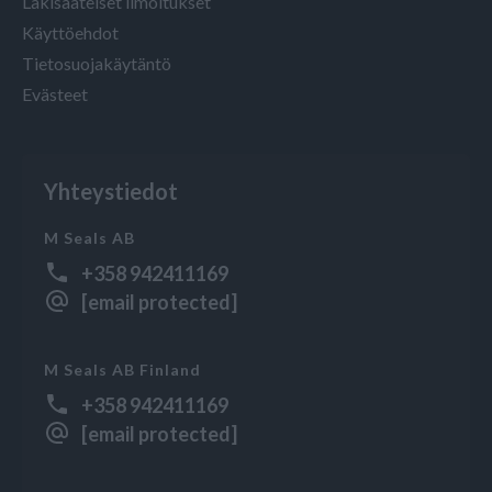
Lakisääteiset ilmoitukset
Käyttöehdot
Tietosuojakäytäntö
Evästeet
Yhteystiedot
M Seals AB
+358 942411169
[email protected]
M Seals AB Finland
+358 942411169
[email protected]