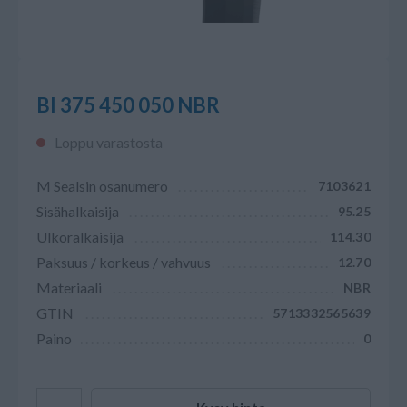
BI 375 450 050 NBR
Loppu varastosta
M Sealsin osanumero
7103621
Sisähalkaisija
95.25
Ulkoralkaisija
114.30
Paksuus / korkeus / vahvuus
12.70
Materiaali
NBR
GTIN
5713332565639
Paino
0