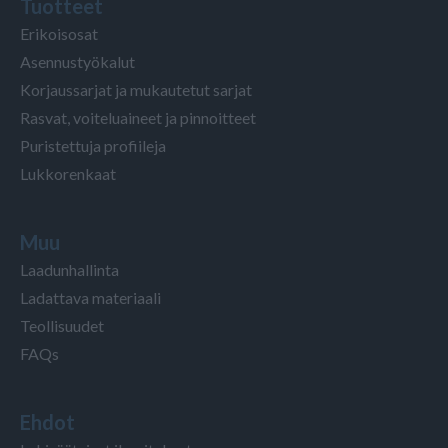
Tuotteet
Erikoisosat
Asennustyökalut
Korjaussarjat ja mukautetut sarjat
Rasvat, voiteluaineet ja pinnoitteet
Puristettuja profiileja
Lukkorenkaat
Muu
Laadunhallinta
Ladattava materiaali
Teollisuudet
FAQs
Ehdot