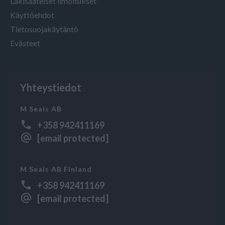
Lakisääteiset ilmoitukset
Käyttöehdot
Tietosuojakäytäntö
Evästeet
Yhteystiedot
M Seals AB
+358 942411169
[email protected]
M Seals AB Finland
+358 942411169
[email protected]