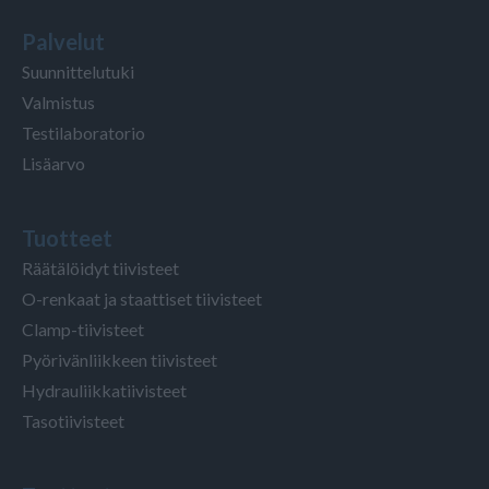
Palvelut
Suunnittelutuki
Valmistus
Testilaboratorio
Lisäarvo
Tuotteet
Räätälöidyt tiivisteet
O-renkaat ja staattiset tiivisteet
Clamp-tiivisteet
Pyörivänliikkeen tiivisteet
Hydrauliikkatiivisteet
Tasotiivisteet