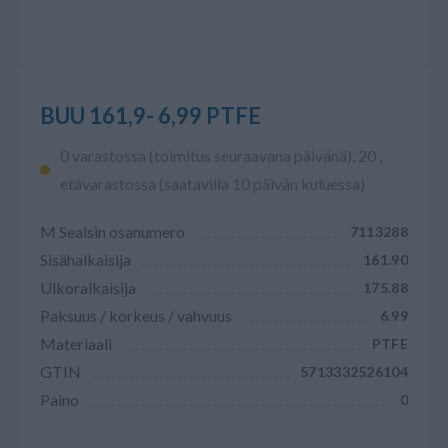
BUU 161,9- 6,99 PTFE
0 varastossa (toimitus seuraavana päivänä), 20 ,
etävarastossa (saatavilla 10 päivän kuluessa)
M Sealsin osanumero
7113288
Sisähalkaisija
161.90
Ulkoralkaisija
175.88
Paksuus / korkeus / vahvuus
6.99
Materiaali
PTFE
GTIN
5713332526104
Paino
0