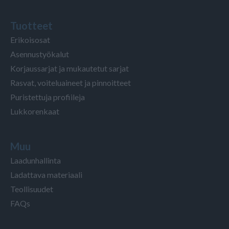
Tuotteet
Erikoisosat
Asennustyökalut
Korjaussarjat ja mukautetut sarjat
Rasvat, voiteluaineet ja pinnoitteet
Puristettuja profiileja
Lukkorenkaat
Muu
Laadunhallinta
Ladattava materiaali
Teollisuudet
FAQs