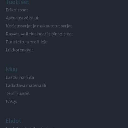
Tuotteet
Erikoisosat
Asennustyökalut
Korjaussarjat ja mukautetut sarjat
Rasvat, voiteluaineet ja pinnoitteet
Puristettuja profiileja
Lukkorenkaat
Muu
Laadunhallinta
Ladattava materiaali
Teollisuudet
FAQs
Ehdot