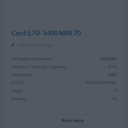
Cord 5,70- 5400 NBR 70
Loppu varastosta
M Sealsin osanumero
1002686
Paksuus / korkeus / vahvuus
5.70
Materiaali
NBR
GTIN
5713332297165
Paino
0
Kovuus
70
Kysy hinta