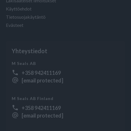
Lakisääteiset ilmoitukset
Käyttöehdot
Tietosuojakäytäntö
Evästeet
Yhteystiedot
M Seals AB
+358 942411169
[email protected]
M Seals AB Finland
+358 942411169
[email protected]