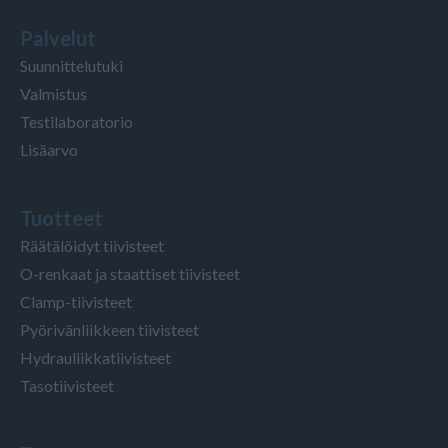
Palvelut
Suunnittelutuki
Valmistus
Testilaboratorio
Lisäarvo
Tuotteet
Räätälöidyt tiivisteet
O-renkaat ja staattiset tiivisteet
Clamp-tiivisteet
Pyörivänliikkeen tiivisteet
Hydrauliikkatiivisteet
Tasotiivisteet