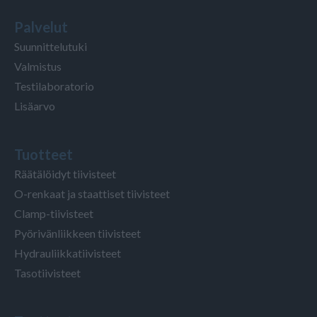
Palvelut
Suunnittelutuki
Valmistus
Testilaboratorio
Lisäarvo
Tuotteet
Räätälöidyt tiivisteet
O-renkaat ja staattiset tiivisteet
Clamp-tiivisteet
Pyörivänliikkeen tiivisteet
Hydrauliikkatiivisteet
Tasotiivisteet