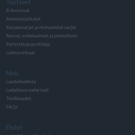
Tuotteet
Erikoisosat
Asennustyökalut
Korjaussarjat ja mukautetut sarjat
Rasvat, voiteluaineet ja pinnoitteet
Puristettuja profiileja
Lukkorenkaat
Muu
Laadunhallinta
Ladattava materiaali
Teollisuudet
FAQs
Ehdot