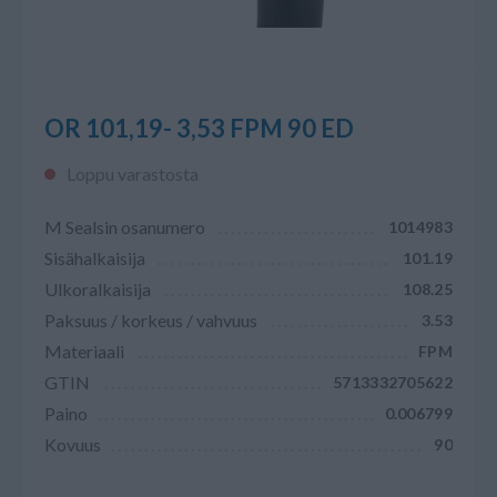
OR 101,19- 3,53 FPM 90 ED
Loppu varastosta
M Sealsin osanumero
1014983
Sisähalkaisija
101.19
Ulkoralkaisija
108.25
Paksuus / korkeus / vahvuus
3.53
Materiaali
FPM
GTIN
5713332705622
Paino
0.006799
Kovuus
90