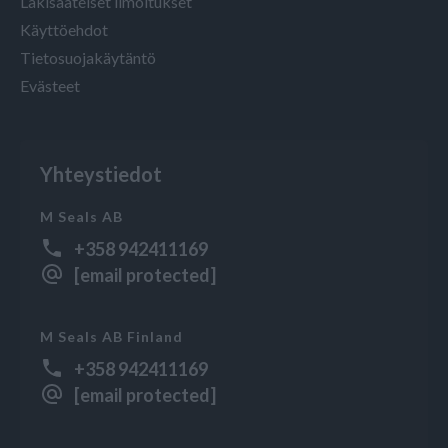
Lakisääteiset ilmoitukset
Käyttöehdot
Tietosuojakäytäntö
Evästeet
Yhteystiedot
M Seals AB
+358 942411169
[email protected]
M Seals AB Finland
+358 942411169
[email protected]