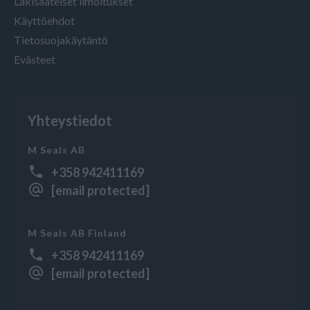
Lakisääteiset ilmoitukset
Käyttöehdot
Tietosuojakäytäntö
Evästeet
Yhteystiedot
M Seals AB
+358 942411169
[email protected]
M Seals AB Finland
+358 942411169
[email protected]