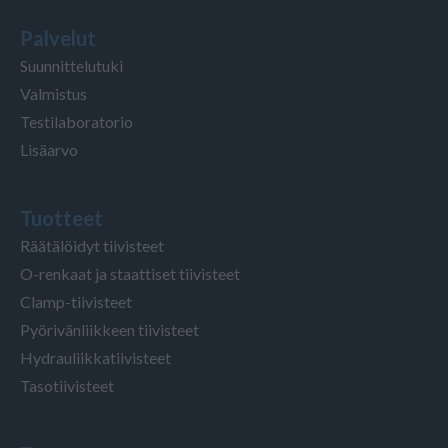
Palvelut
Suunnittelutuki
Valmistus
Testilaboratorio
Lisäarvo
Tuotteet
Räätälöidyt tiivisteet
O-renkaat ja staattiset tiivisteet
Clamp-tiivisteet
Pyörivänliikkeen tiivisteet
Hydrauliikkatiivisteet
Tasotiivisteet