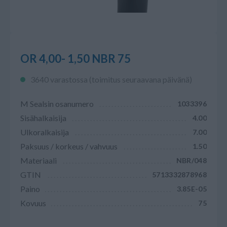
OR 4,00- 1,50 NBR 75
3640 varastossa (toimitus seuraavana päivänä)
M Sealsin osanumero
1033396
Sisähalkaisija
4.00
Ulkoralkaisija
7.00
Paksuus / korkeus / vahvuus
1.50
Materiaali
NBR/048
GTIN
5713332878968
Paino
3.85E-05
Kovuus
75