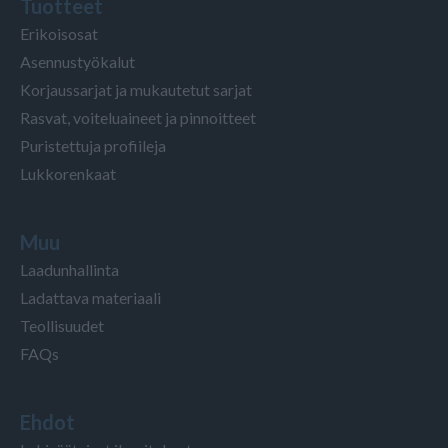
Tuotteet
Erikoisosat
Asennustyökalut
Korjaussarjat ja mukautetut sarjat
Rasvat, voiteluaineet ja pinnoitteet
Puristettuja profiileja
Lukkorenkaat
Muu
Laadunhallinta
Ladattava materiaali
Teollisuudet
FAQs
Ehdot