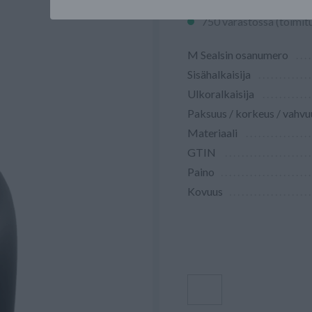
750 varastossa (toimit
M Sealsin osanumero
Sisähalkaisija
Ulkoralkaisija
Paksuus / korkeus / vahvu
Materiaali
GTIN
Paino
Kovuus