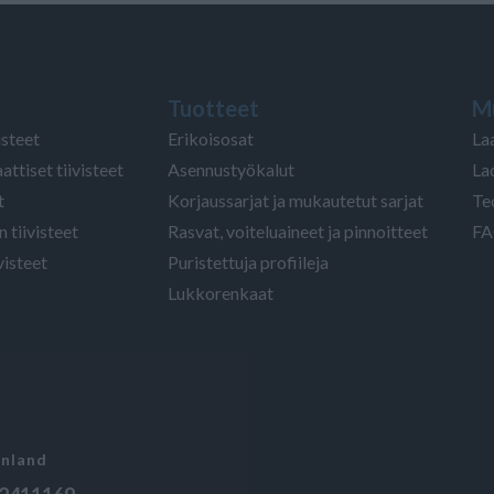
Tuotteet
M
isteet
Erikoisosat
La
attiset tiivisteet
Asennustyökalut
La
t
Korjaussarjat ja mukautetut sarjat
Te
 tiivisteet
Rasvat, voiteluaineet ja pinnoitteet
FA
visteet
Puristettuja profiileja
Lukkorenkaat
inland