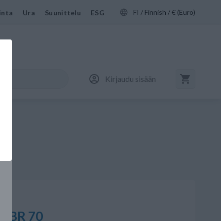
FI / Finnish / € (Euro)
inta
Ura
Suunittelu
ESG
Kirjaudu sisään
 NBR 70