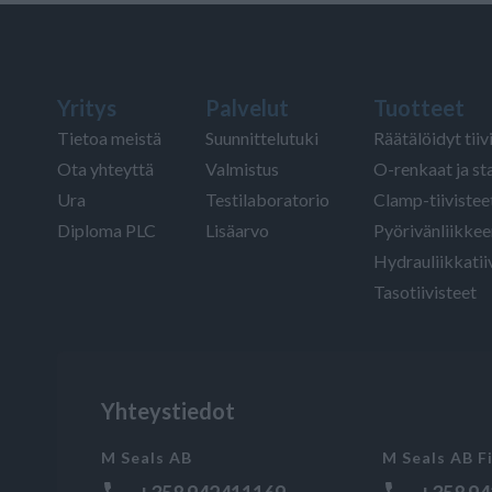
Yritys
Palvelut
Tuotteet
Tietoa meistä
Suunnittelutuki
Räätälöidyt tiiv
Ota yhteyttä
Valmistus
O-renkaat ja sta
Ura
Testilaboratorio
Clamp-tiivistee
Diploma PLC
Lisäarvo
Pyörivänliikkeen
Hydrauliikkatii
Tasotiivisteet
Yhteystiedot
M Seals AB
M Seals AB F