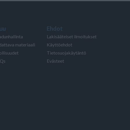
uu
Ehdot
adunhallinta
Lakisääteiset ilmoitukset
dattava materiaali
Käyttöehdot
ollisuudet
Tietosuojakäytäntö
Qs
Evästeet