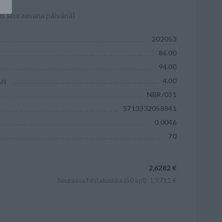
us seuraavana päivänä)
202053
86.00
94.00
us
4.00
NBR/031
5713332058841
0.0046
70
2,6282 €
Seuraava hintaluokka (50 kpl): 1,9711 €
Lisää ostoskoriin