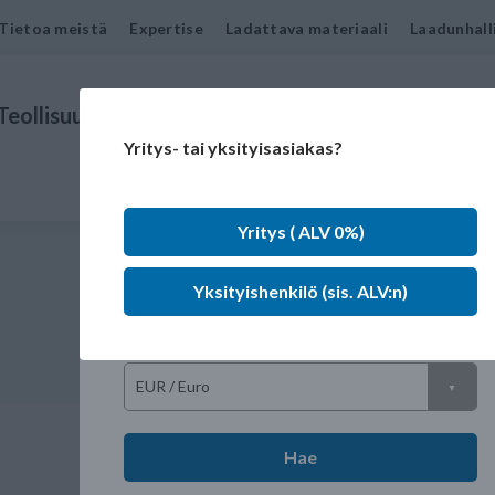
Tietoa meistä
Expertise
Ladattava materiaali
Laadunhall
Teollisuudenalat
Tuotteet
Ota yhteyttä
Yritys- tai yksityisasiakas?
Kieli
Yritys ( ALV 0%)
Markkinat
Yksityishenkilö (sis. ALV:n)
Valuutta
Hae
OR 86,00- 4,00