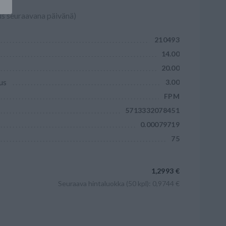
us seuraavana päivänä)
210493
14.00
20.00
us
3.00
FPM
5713332078451
0.00079719
75
1,2993 €
Seuraava hintaluokka (50 kpl): 0,9744 €
Lisää ostoskoriin