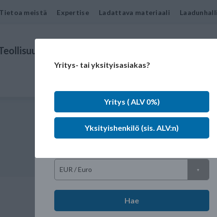
Tietoa meistä
Expertise
Ladattava materiaali
Laadunhall
Teollisuudenalat
Tuotteet
Ota yhteyttä
Yritys- tai yksityisasiakas?
Kieli
Yritys ( ALV 0%)
Markkinat
Yksityishenkilö (sis. ALV:n)
Valuutta
Hae
OR 14,00- 3,00