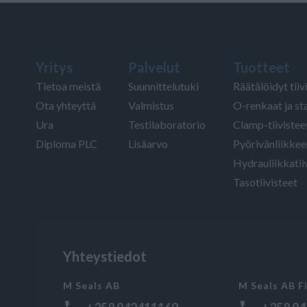
Yritys
Palvelut
Tuotteet
Tietoa meistä
Suunnittelutuki
Räätälöidyt tiiv
Ota yhteyttä
Valmistus
O-renkaat ja sta
Ura
Testilaboratorio
Clamp-tiivistee
Diploma PLC
Lisäarvo
Pyörivänliikkeen
Hydrauliikkatii
Tasotiivisteet
Yhteystiedot
M Seals AB
M Seals AB F