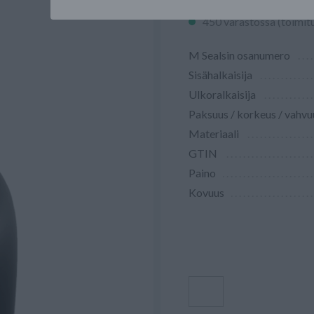
450 varastossa (toimit
M Sealsin osanumero
Sisähalkaisija
Ulkoralkaisija
Paksuus / korkeus / vahvu
Materiaali
GTIN
Paino
Kovuus