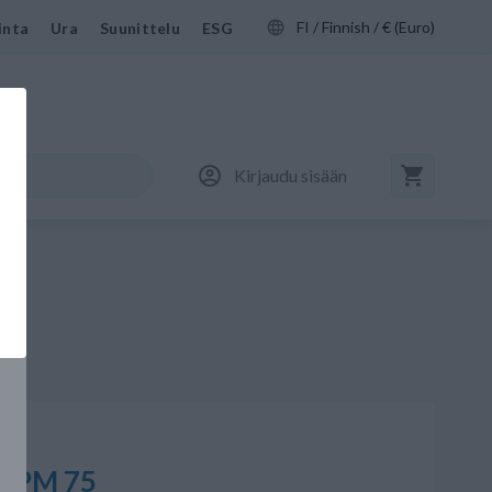
FI / Finnish / € (Euro)
inta
Ura
Suunittelu
ESG
Kirjaudu sisään
 FPM 75