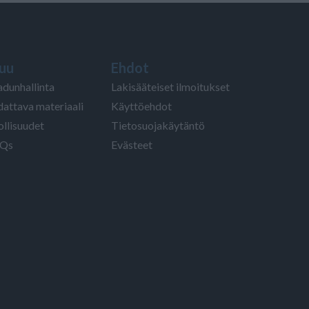
uu
Ehdot
adunhallinta
Lakisääteiset ilmoitukset
dattava materiaali
Käyttöehdot
ollisuudet
Tietosuojakäytäntö
Qs
Evästeet