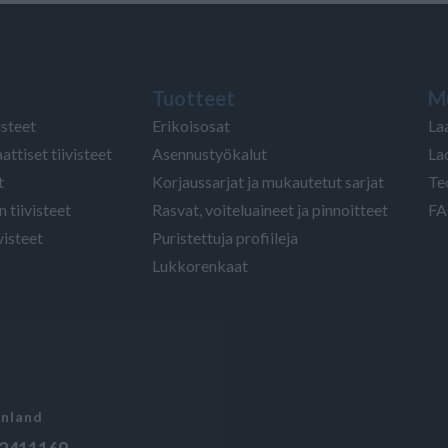
Tuotteet
M
isteet
Erikoisosat
La
attiset tiivisteet
Asennustyökalut
La
t
Korjaussarjat ja mukautetut sarjat
Te
 tiivisteet
Rasvat, voiteluaineet ja pinnoitteet
FA
visteet
Puristettuja profiileja
Lukkorenkaat
inland