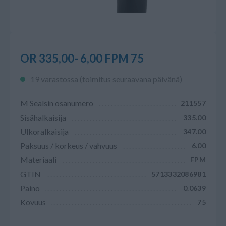
OR 335,00- 6,00 FPM 75
19 varastossa (toimitus seuraavana päivänä)
M Sealsin osanumero
211557
Sisähalkaisija
335.00
Ulkoralkaisija
347.00
Paksuus / korkeus / vahvuus
6.00
Materiaali
FPM
GTIN
5713332086981
Paino
0.0639
Kovuus
75