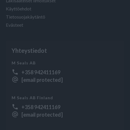
Lakisääteiset ilmoitukset
Käyttöehdot
Tietosuojakäytäntö
Evästeet
Yhteystiedot
M Seals AB
+358 942411169
[email protected]
M Seals AB Finland
+358 942411169
[email protected]