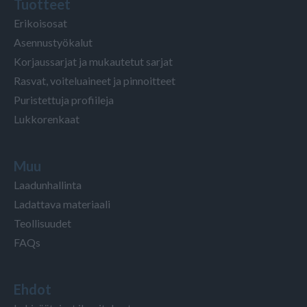
Tuotteet
Erikoisosat
Asennustyökalut
Korjaussarjat ja mukautetut sarjat
Rasvat, voiteluaineet ja pinnoitteet
Puristettuja profiileja
Lukkorenkaat
Muu
Laadunhallinta
Ladattava materiaali
Teollisuudet
FAQs
Ehdot