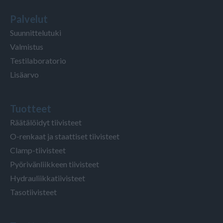
Palvelut
Suunnittelutuki
Valmistus
Testilaboratorio
Lisäarvo
Tuotteet
Räätälöidyt tiivisteet
O-renkaat ja staattiset tiivisteet
Clamp-tiivisteet
Pyörivänliikkeen tiivisteet
Hydrauliikkatiivisteet
Tasotiivisteet