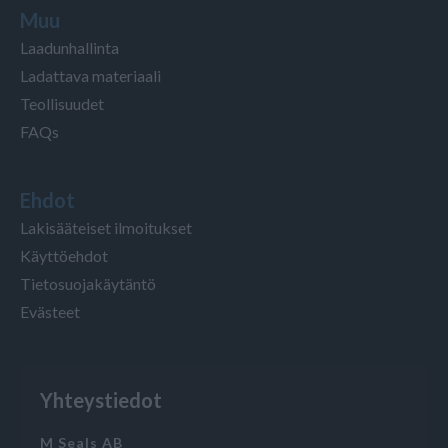
Muu
Laadunhallinta
Ladattava materiaali
Teollisuudet
FAQs
Ehdot
Lakisääteiset ilmoitukset
Käyttöehdot
Tietosuojakäytäntö
Evästeet
Yhteystiedot
M Seals AB