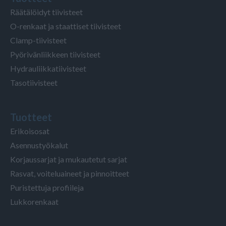
Räätälöidyt tiivisteet
O-renkaat ja staattiset tiivisteet
Clamp-tiivisteet
Pyörivänliikkeen tiivisteet
Hydrauliikkatiivisteet
Tasotiivisteet
Tuotteet
Erikoisosat
Asennustyökalut
Korjaussarjat ja mukautetut sarjat
Rasvat, voiteluaineet ja pinnoitteet
Puristettuja profiileja
Lukkorenkaat