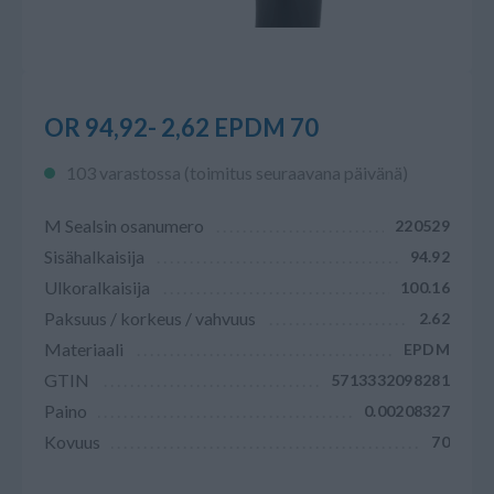
OR 94,92- 2,62 EPDM 70
103 varastossa (toimitus seuraavana päivänä)
M Sealsin osanumero
220529
Sisähalkaisija
94.92
Ulkoralkaisija
100.16
Paksuus / korkeus / vahvuus
2.62
Materiaali
EPDM
GTIN
5713332098281
Paino
0.00208327
Kovuus
70