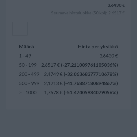
3,6430 €
Seuraava hintaluokka (50 kpl): 2,6517 €
Lisää ostoskoriin
Määrä
Hinta per yksikkö
1 - 49
3,6430 €
50 - 199
2,6517 €
(-27.211089761185836%)
200 - 499
2,4749 €
(-32.06368377710678%)
500 - 999
2,1213 €
(-41.76887180894867%)
>= 1000
1,7678 €
(-51.47405984079056%)