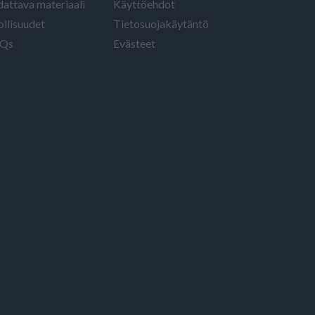
dattava materiaali
Käyttöehdot
ollisuudet
Tietosuojakäytäntö
Qs
Evästeet