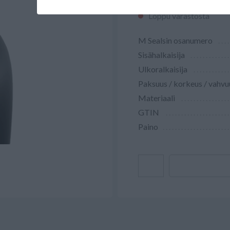
Loppu varastosta
M Sealsin osanumero
Sisähalkaisija
Ulkoralkaisija
Paksuus / korkeus / vahvu
Materiaali
GTIN
Paino