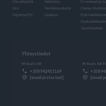
Ota yhteyttä
Valmistus
O-renkaat ja sta
Ura
Testilaboratorio
Clamp-tiivistee
Diploma PLC
Lisäarvo
Pyörivänliikkeen
Hydrauliikkatii
Tasotiivisteet
Yhteystiedot
M Seals AB
M Seals AB F
+358 942411169
+358 9
[email protected]
[email 