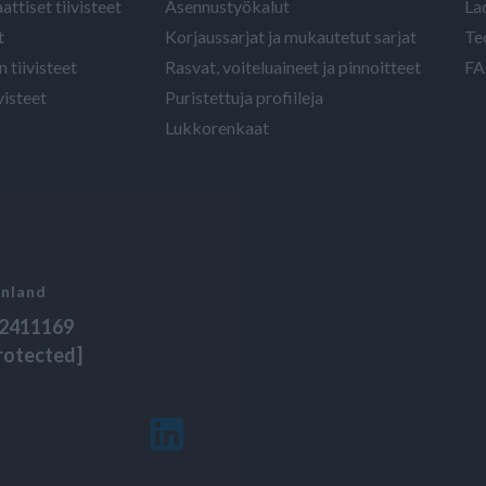
attiset tiivisteet
Asennustyökalut
La
t
Korjaussarjat ja mukautetut sarjat
Te
 tiivisteet
Rasvat, voiteluaineet ja pinnoitteet
FA
visteet
Puristettuja profiileja
Lukkorenkaat
inland
42411169
protected]