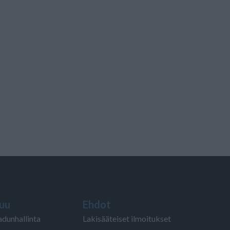
uu
Ehdot
adunhallinta
Lakisääteiset ilmoitukset