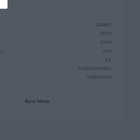
226491
18.72
23.96
us
2.62
KZ
5713332119291
0.00072346
Kysy hinta