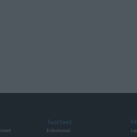
Tuotteet
M
isteet
Erikoisosat
La