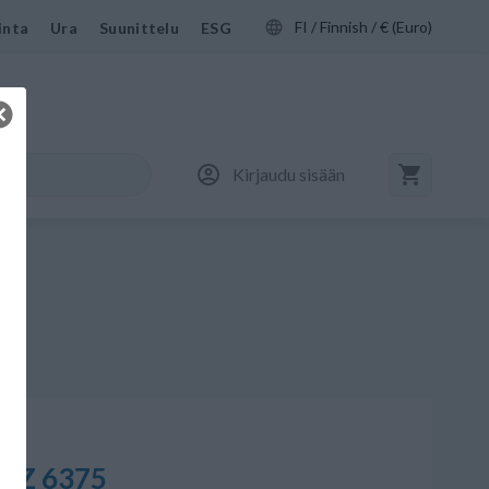
FI / Finnish / € (Euro)
inta
Ura
Suunittelu
ESG
Kirjaudu sisään
 KZ 6375