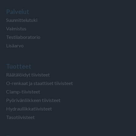
Palvelut
Suunnittelutuki
Valmistus
Testilaboratorio
Lisäarvo
Tuotteet
Räätälöidyt tiivisteet
O-renkaat ja staattiset tiivisteet
Clamp-tiivisteet
Pyörivänliikkeen tiivisteet
Hydrauliikkatiivisteet
Tasotiivisteet