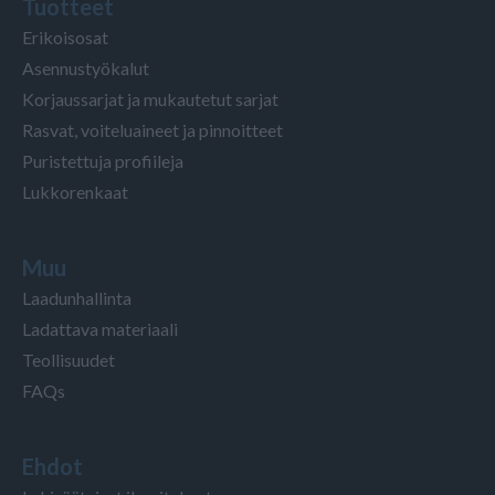
Tuotteet
Erikoisosat
Asennustyökalut
Korjaussarjat ja mukautetut sarjat
Rasvat, voiteluaineet ja pinnoitteet
Puristettuja profiileja
Lukkorenkaat
Muu
Laadunhallinta
Ladattava materiaali
Teollisuudet
FAQs
Ehdot