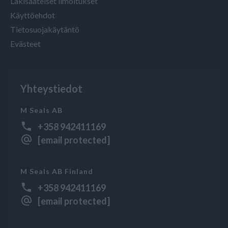
Lakisääteiset ilmoitukset
Käyttöehdot
Tietosuojakäytäntö
Evästeet
Yhteystiedot
M Seals AB
+358 942411169
[email protected]
M Seals AB Finland
+358 942411169
[email protected]