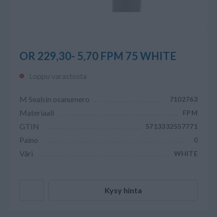
OR 229,30- 5,70 FPM 75 WHITE
Loppu varastosta
M Sealsin osanumero
7102763
Materiaali
FPM
GTIN
5713332557771
Paino
0
Väri
WHITE
Kysy hinta