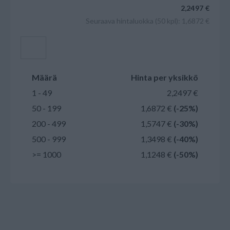
2,2497 €
Seuraava hintaluokka (50 kpl): 1,6872 €
Lisää ostoskoriin
Määrä
Hinta per yksikkö
1 - 49
2,2497 €
50 - 199
1,6872 €
(-25%)
200 - 499
1,5747 €
(-30%)
500 - 999
1,3498 €
(-40%)
>= 1000
1,1248 €
(-50%)