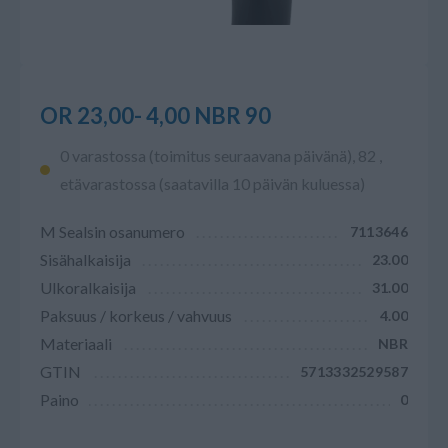
OR 23,00- 4,00 NBR 90
0 varastossa (toimitus seuraavana päivänä), 82 ,
etävarastossa (saatavilla 10 päivän kuluessa)
M Sealsin osanumero
7113646
Sisähalkaisija
23.00
Ulkoralkaisija
31.00
Paksuus / korkeus / vahvuus
4.00
Materiaali
NBR
GTIN
5713332529587
Paino
0