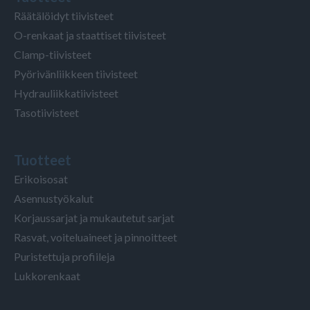
Räätälöidyt tiivisteet
O-renkaat ja staattiset tiivisteet
Clamp-tiivisteet
Pyörivänliikkeen tiivisteet
Hydrauliikkatiivisteet
Tasotiivisteet
Tuotteet
Erikoisosat
Asennustyökalut
Korjaussarjat ja mukautetut sarjat
Rasvat, voiteluaineet ja pinnoitteet
Puristettuja profiileja
Lukkorenkaat