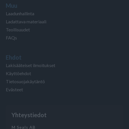
Muu
Laadunhallinta
Ladattava materiaali
Teollisuudet
FAQs
Ehdot
Lakisääteiset ilmoitukset
Käyttöehdot
Tietosuojakäytäntö
Evästeet
Yhteystiedot
M Seals AB