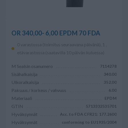
OR 340,00- 6,00 EPDM 70 FDA
0 varastossa (toimitus seuraavana päivänä), 1 ,
etävarastossa (saatavilla 10 päivän kuluessa)
M Sealsin osanumero
7114278
Sisähalkaisija
340.00
Ulkoralkaisija
352.00
Paksuus / korkeus / vahvuus
6.00
Materiaali
EPDM
GTIN
5713332535701
Hyväksynnät
Acc. to FDA CFR21: 177.2600
Hyväksynnät
conforming to EU1935/2004