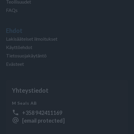
Teollisuudet
FAQs
Ehdot
Lakisääteiset ilmoitukset
Käyttöehdot
Tietosuojakäytäntö
Evästeet
Yhteystiedot
M Seals AB
+358 942411169
[email protected]