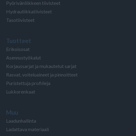
Pyörivänliikkeen tiivisteet
Hydrauliikkatiivisteet
Tasotiivisteet
Tuotteet
Erikoisosat
Asennustyökalut
Korjaussarjat ja mukautetut sarjat
Rasvat, voiteluaineet ja pinnoitteet
Puristettuja profiileja
Lukkorenkaat
Muu
Laadunhallinta
Ladattava materiaali