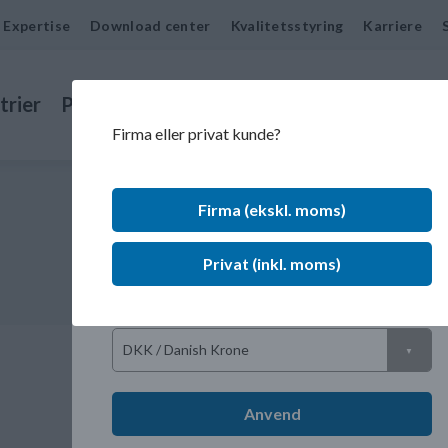
Expertise
Download center
Kvalitetsstyring
Karriere
trier
Produkter
Drejede emner
Kontakt
Firma eller privat kunde?
Sprog
Firma (ekskl. moms)
Marked
Privat (inkl. moms)
Valuta
OR 65,00- 1,50
Anvend
Ikke på lager