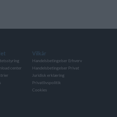
et
Vilkår
tetsstyring
Handelsbetingelser Erhverv
load center
Handelsbetingelser Privat
trier
Juridisk erklæring
s
Privatlivspolitik
Cookies