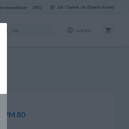
DK / Danish / kr. (Danish Krone)
Serviceydelser
ESG
Log ind
 FPM 80