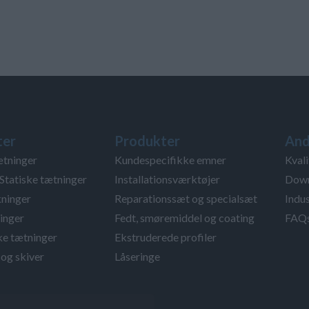
ter
Produkter
And
ætninger
Kundespecifikke emner
Kvali
Statiske tætninger
Installationsværktøjer
Down
ninger
Reparationssæt og specialsæt
Indus
inger
Fedt, smøremiddel og coating
FAQ
ke tætninger
Ekstruderede profiler
og skiver
Låseringe