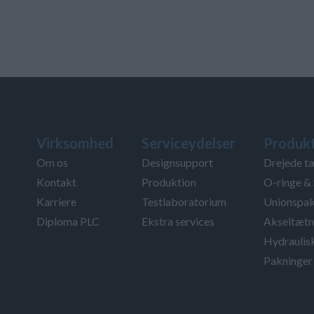
Virksomhed
Serviceydelser
Produk
Om os
Designsupport
Drejede t
Kontakt
Produktion
O-ringe & 
Karriere
Testlaboratorium
Unionspak
Diploma PLC
Ekstra services
Akseltætn
Hydraulis
Pakninger 