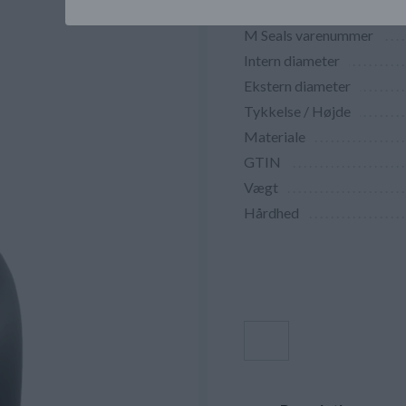
M Seals varenummer
Intern diameter
Ekstern diameter
Tykkelse / Højde
Materiale
GTIN
Vægt
Hårdhed