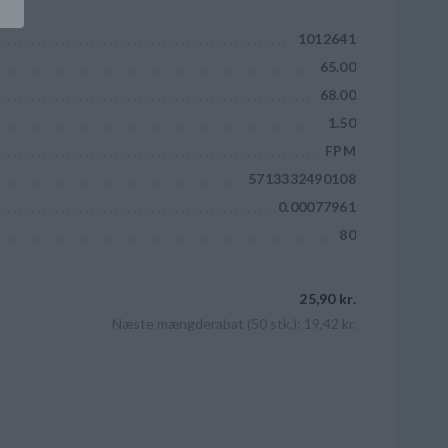
1012641
65.00
68.00
1.50
FPM
5713332490108
0.00077961
80
25,90 kr.
Næste mængderabat (50 stk.): 19,42 kr.
Læg i kurv