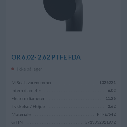
OR 6,02- 2,62 PTFE FDA
Ikke på lager
M Seals varenummer
1026221
Intern diameter
6.02
Ekstern diameter
11.26
Tykkelse / Højde
2.62
Materiale
PTFE/542
GTIN
5713332811972