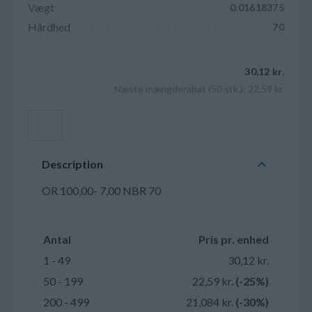
Vægt
0.01618375
Hårdhed
70
30,12 kr.
Næste mængderabat (50 stk.): 22,59 kr.
Læg i kurv
Description
OR 100,00- 7,00 NBR 70
Antal
Pris pr. enhed
1 - 49
30,12 kr.
50 - 199
22,59 kr.
(-25%)
200 - 499
21,084 kr.
(-30%)