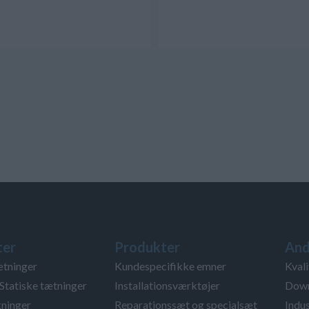
ter
Produkter
And
ætninger
Kundespecifikke emner
Kvali
Statiske tætninger
Installationsværktøjer
Down
ninger
Reparationssæt og specialsæt
Indus