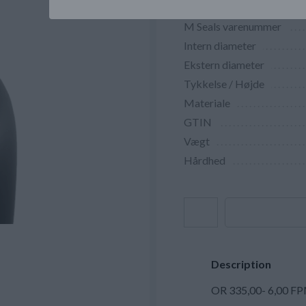
M Seals varenummer
Intern diameter
Ekstern diameter
Tykkelse / Højde
Materiale
GTIN
Vægt
Hårdhed
Description
OR 335,00- 6,00 F