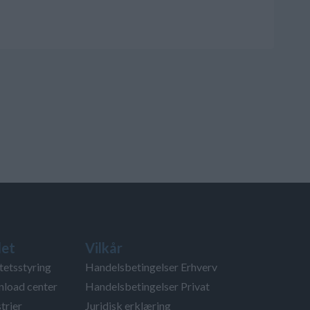
et
Vilkår
tetsstyring
Handelsbetingelser Erhverv
load center
Handelsbetingelser Privat
trier
Juridisk erklæring