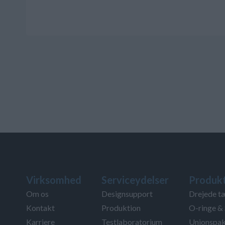
Virksomhed
Serviceydelser
Produk
Om os
Designsupport
Drejede t
Kontakt
Produktion
O-ringe & 
Karriere
Testlaboratorium
Unionspak