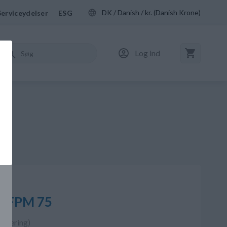
DK / Danish / kr. (Danish Krone)
Serviceydelser
ESG
Log ind
00 FPM 75
 levering)