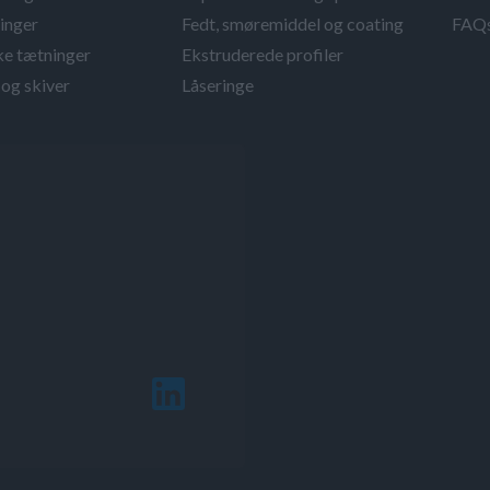
inger
Fedt, smøremiddel og coating
FAQ
ke tætninger
Ekstruderede profiler
og skiver
Låseringe