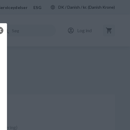
DK / Danish / kr. (Danish Krone)
Serviceydelser
ESG
Log ind
R
 levering)