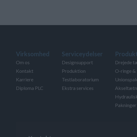
Virksomhed
Serviceydelser
Produk
Om os
Designsupport
Drejede t
Kontakt
Produktion
O-ringe & 
Karriere
Testlaboratorium
Unionspak
Diploma PLC
Ekstra services
Akseltætn
Hydraulis
Pakninger 