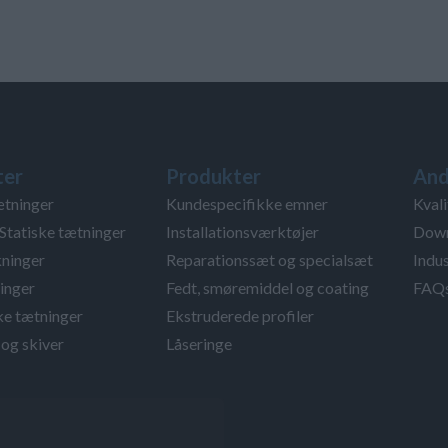
ter
Produkter
And
ætninger
Kundespecifikke emner
Kvali
Statiske tætninger
Installationsværktøjer
Down
ninger
Reparationssæt og specialsæt
Indus
inger
Fedt, smøremiddel og coating
FAQ
ke tætninger
Ekstruderede profiler
og skiver
Låseringe