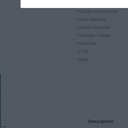
M Seals varenummer
Intern diameter
Ekstern diameter
Tykkelse / Højde
Materiale
GTIN
Vægt
Description