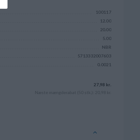
100117
12.00
20.00
5.00
NBR
5713332007603
0.0021
27,98 kr.
Næste mængderabat (50 stk.): 20,98 kr.
Læg i kurv