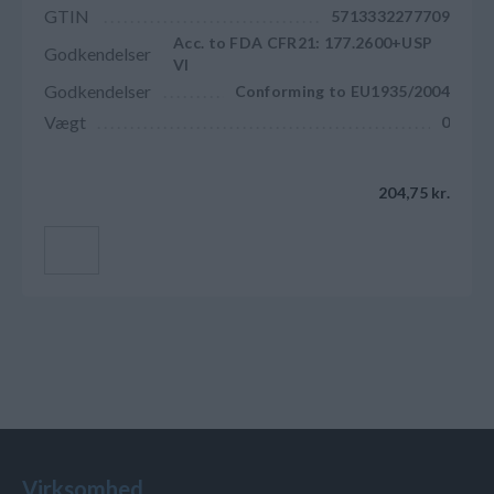
GTIN
5713332277709
Acc. to FDA CFR21: 177.2600+USP
Godkendelser
VI
Godkendelser
Conforming to EU1935/2004
Vægt
0
204,75 kr.
Læg i kurv
Virksomhed