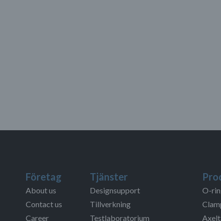
Företag
Tjänster
Pro
About us
Designsupport
O-rin
Contact us
Tillverkning
Clamp
Career
Testlaboratorium
Axelt