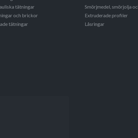
uliska tätningar
Smörjmedel, smörjolja o
ingar och brickor
Extruderade profiler
ade tätningar
Låsringar