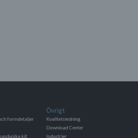
Övrigt
och formdetaljer
Kvalitetsledning
Download Center
kundunika kit
Industrier