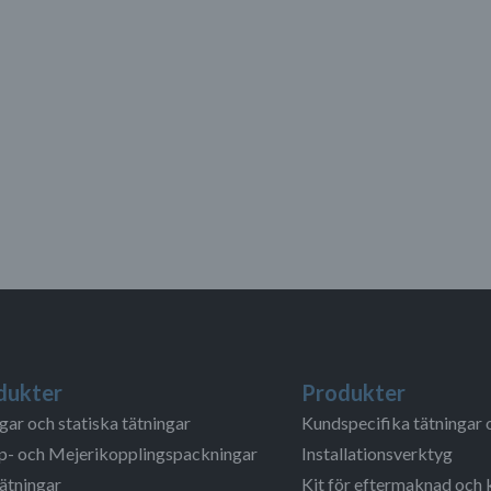
dukter
Produkter
gar och statiska tätningar
Kundspecifika tätningar 
- och Mejerikopplingspackningar
Installationsverktyg
ätningar
Kit för eftermaknad och 