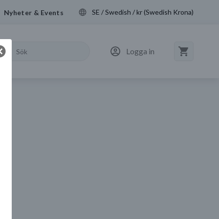
SE / Swedish / kr (Swedish Krona)
Nyheter & Events
Logga in