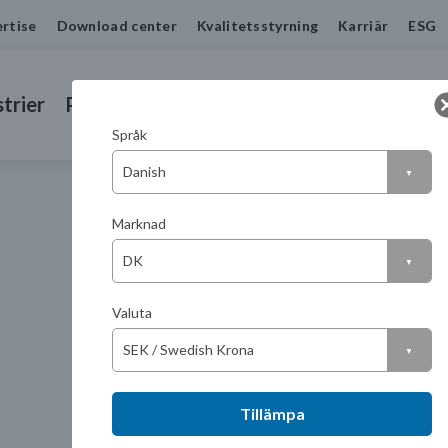
rtise
Download center
Kvalitetsstyrning
Karriär
ESG
trier
Produkter
Tjänster
Kontakta oss
Språk
Marknad
Valuta
Tillämpa