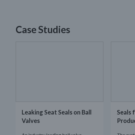
Case Studies
Leaking Seat Seals on Ball
Seals 
Valves
Produ
An industry leading ball valve
The cus