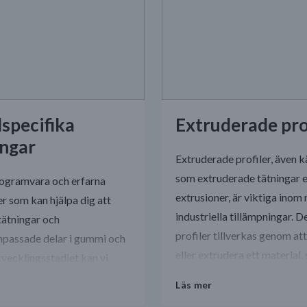
specifika
Extruderade pro
ingar
Extruderade profiler, även 
som extruderade tätningar e
rogramvara och erfarna
extrusioner, är viktiga ino
er som kan hjälpa dig att
industriella tillämpningar. D
tätningar och
profiler tillverkas genom at
npassade delar i gummi och
eller extrudera ett material
utvecklingsstadiet kan vi
gummi eller plast, genom en
effektivt ta fram
Läs mer
med en specifik form och di
r på olika vis.