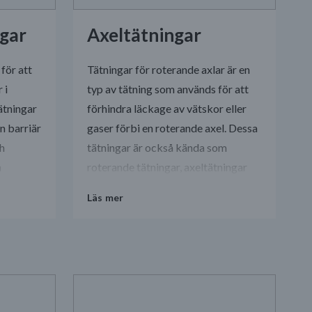
ngar
Axeltätningar
för att
Tätningar för roterande axlar är en
 i
typ av tätning som används för att
ätningar
förhindra läckage av vätskor eller
n barriär
gaser förbi en roterande axel. Dessa
ch
tätningar är också kända som
a
roterande tätningar, axeltätningar
ck och
eller radialtätningar.
Läs mer
ter.