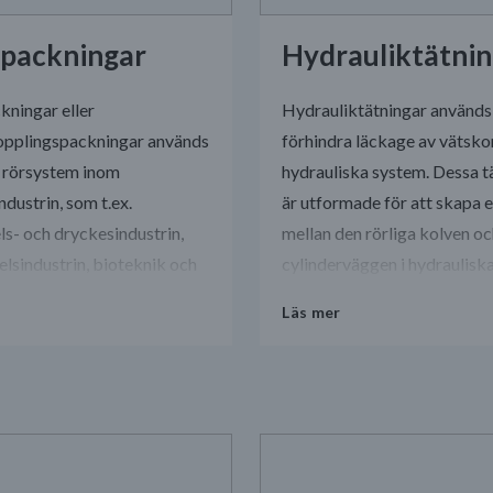
packningar
Hydrauliktätni
ningar eller
Hydrauliktätningar används 
opplingspackningar används
förhindra läckage av vätskor
ia rörsystem inom
hydrauliska system. Dessa t
ndustrin, som t.ex.
är utformade för att skapa e
ls- och dryckesindustrin,
mellan den rörliga kolven o
lsindustrin, bioteknik och
cylinderväggen i hydraulisk
rocessindustri. Dessa
cylindrar, pumpar, ventilblo
Läs mer
r ger en barriär mellan
andra hydrauliska komponen
 och annan ansluten
g, vilket säkerställer att
n som processas förblir
nerad och säker att
ra.