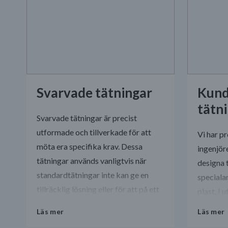
Svarvade tätningar
Kund
tätn
Svarvade tätningar är precist
utformade och tillverkade för att
Vi har p
möta era specifika krav. Dessa
ingenjör
tätningar används vanligtvis när
designa 
standardtätningar inte kan ge en
speciala
tillräcklig lösning eller för att på ett
plast. I 
ekonomiskt och snabbt sätt kunna
kostnads
Läs mer
Läs mer
tillverka prototyper.
prototype