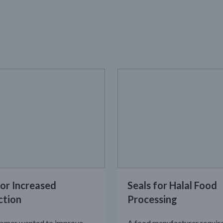
for Increased
Seals for Halal Food
ction
Processing
tomer wanted to improve
A food manufacturer requir