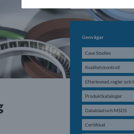
Genvägar
Case Studies
Kvalitetskontroll
Efterlevnad, regler och 
Produktkataloger
g
Datablad och MSDS
Certifikat