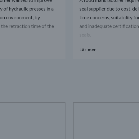
y of hydraulic presses in a
seal supplier due to cost, de
on environment, by
time concerns, suitability fo
 the retraction time of the
and inadequate certification
seals.
Läs mer