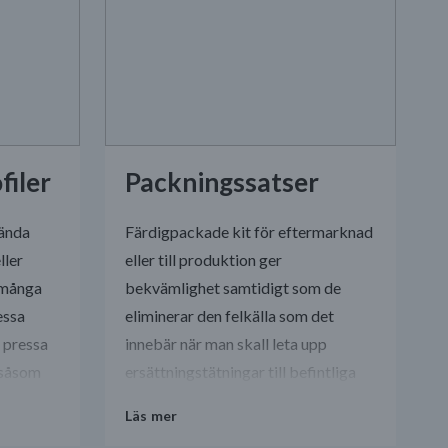
filer
Packningssatser
kända
Färdigpackade kit för eftermarknad
ller
eller till produktion ger
m många
bekvämlighet samtidigt som de
essa
eliminerar den felkälla som det
t pressa
innebär när man skall leta upp
, såsom
ersättningstätningar till befintliga
 matris
maskiner. När det gäller O-
Läs mer
mension.
ringssatser erbjuder M Seals ett