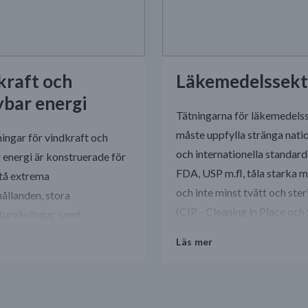
kraft och
Läkemedelssek
ybar energi
Tätningarna för läkemedels
måste uppfylla stränga nati
ningar för vindkraft och
och internationella standar
 energi är konstruerade för
FDA, USP m.fl, tåla starka 
tå extrema
och inte minst tvätt och ster
hållanden, stora
(CIP - Cleaning in Place och 
urväxlingar samt
Sterilization in Place)
ng för damm, fukt och UV-
Läs mer
g. Detta garanterar lång
d och driftsäker prestanda,
er de mest krävande