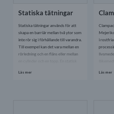
Statiska tätningar
Clam
Statiska tätningar används för att
Clampack
skapa en barriär mellan två ytor som
Mejerik
inte rör sig i förhållande till varandra.
i rostfr
Till exempel kan det vara mellan en
processi
rörledning och en fläns eller mellan
livsmede
en cylinder och en topp. En statisk
läkemede
tätning är vanligtvis utformad för att
kemisk p
Läs mer
Läs mer
förhindra läckage av vätskor eller
tätninga
gaser och är ofta gjord av material
rördelar
som gummi, silikon eller plast.
utrustnin
produkte
okontami
konsume