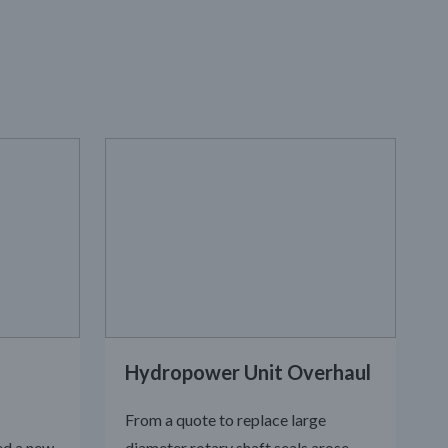
stort utbud av kit i
standarddimensioner alternativ
skräddarsydda efter dina specifika
behov.
Hydropower Unit Overhaul
From a quote to replace large
ed a new
diameter rotary shaft seals arose