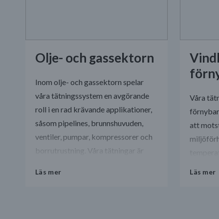
Olje- och gassektorn
Vind
förn
Inom olje- och gassektorn spelar
våra tätningssystem en avgörande
Våra tät
roll i en rad krävande applikationer,
förnybar
såsom pipelines, brunnshuvuden,
att mots
ventiler, pumpar, kompressorer och
miljöför
borrutrustning. Våra tätningar är
temperat
konstruerade för att klara extrema
exponeri
Läs mer
Läs mer
påfrestningar, inklusive höga tryck,
strålnin
extrema temperaturer och korrosiva
livsläng
miljöer, samtidigt som de erbjuder
även und
enastående beständighet mot olja