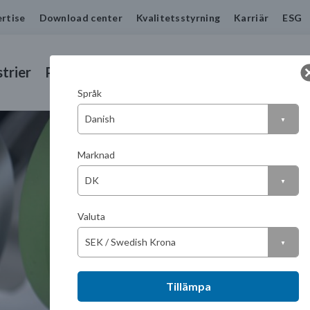
rtise
Download center
Kvalitetsstyrning
Karriär
ESG
trier
Produkter
Tjänster
Kontakta oss
Språk
Marknad
Valuta
Tillämpa