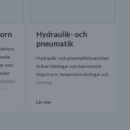
torn
Hydraulik- och
pneumatik
sektorn
onella
Hydraulik- och pneumatikbranschen
der som
kräver tätningar som kan motstå
medier
höga tryck, temperaturväxlingar och
ilisation
nötning.
SIP -
Läs mer