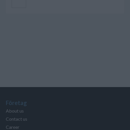
Lägg till i kundvagnen
Företag
About us
Contact us
Career