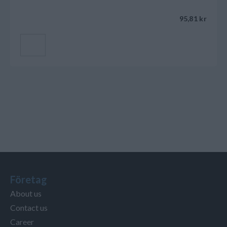
95,81 kr
Lägg till i kundvagnen
Företag
About us
Contact us
Career