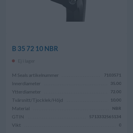
B 35 72 10 NBR
Ej i lager
M Seals artikelnummer
7103571
Innerdiameter
35.00
Ytterdiameter
72.00
Tvärsnitt/Tjocklek/Höjd
10.00
Material
NBR
GTIN
5713332565134
Vikt
0