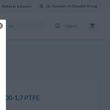
SE / Swedish / kr (Swedish Krona)
Nyheter & Events
Logga in
0,00-1,7 PTFE