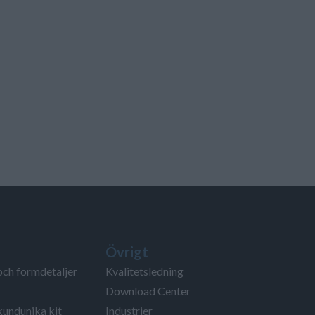
Övrigt
och formdetaljer
Kvalitetsledning
Download Center
kundunika kit
Industrier