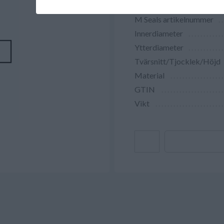
M Seals artikelnummer
Innerdiameter
Ytterdiameter
Tvärsnitt/Tjocklek/Höjd
Material
GTIN
Vikt