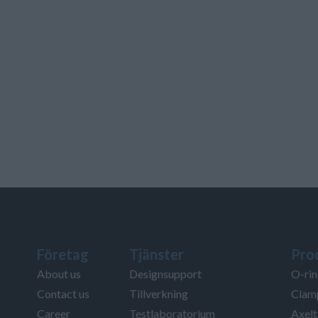
Företag
Tjänster
Pro
About us
Designsupport
O-rin
Contact us
Tillverkning
Clamp
Career
Testlaboratorium
Axelt