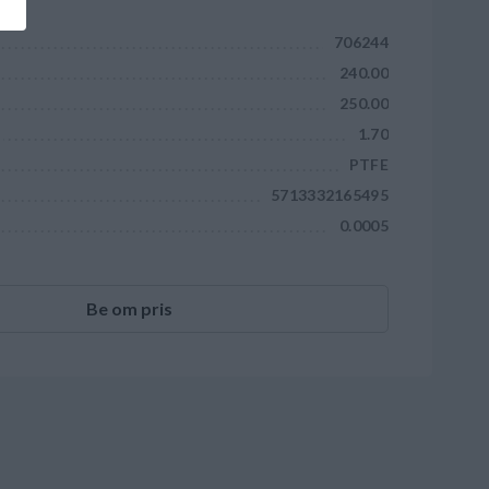
706244
240.00
250.00
1.70
PTFE
5713332165495
0.0005
Be om pris