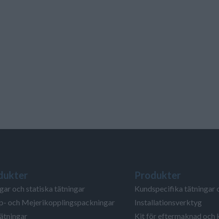
dukter
Produkter
gar och statiska tätningar
Kundspecifika tätningar 
- och Mejerikopplingspackningar
Installationsverktyg
ätningar
Kit för eftermaknad och 