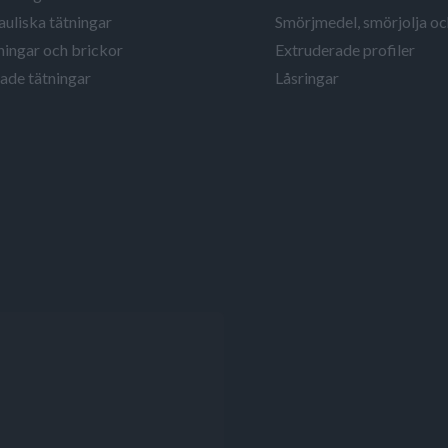
uliska tätningar
Smörjmedel, smörjolja o
ingar och brickor
Extruderade profiler
ade tätningar
Låsringar