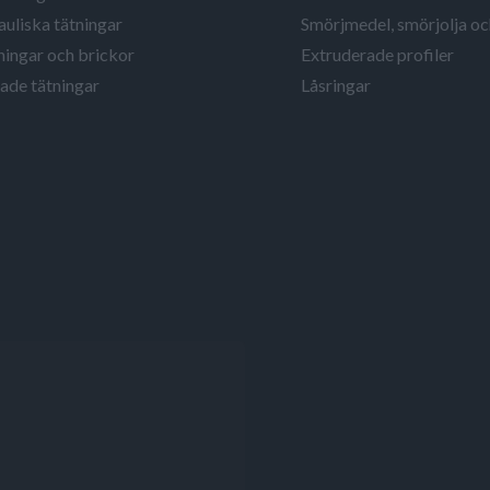
uliska tätningar
Smörjmedel, smörjolja o
ingar och brickor
Extruderade profiler
ade tätningar
Låsringar