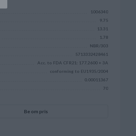
1006340
9.75
13.31
1.78
NBR/303
5713332428461
Acc. to FDA CFR21: 177.2600 + 3A
conforming to EU1935/2004
0.00011367
70
Be om pris