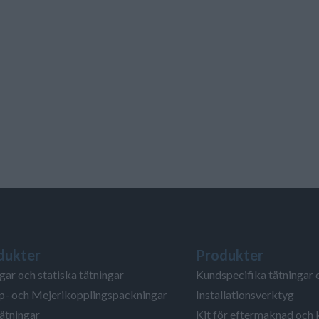
dukter
Produkter
gar och statiska tätningar
Kundspecifika tätningar 
- och Mejerikopplingspackningar
Installationsverktyg
ätningar
Kit för eftermaknad och 