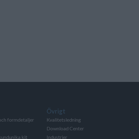
Övrigt
och formdetaljer
Kvalitetsledning
Download Center
kundunika kit
Industrier