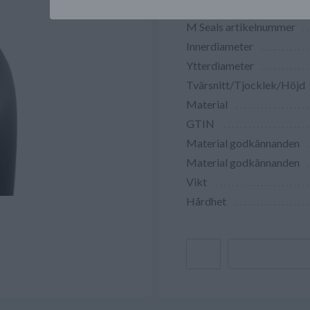
M Seals artikelnummer
Innerdiameter
Ytterdiameter
Tvärsnitt/Tjocklek/Höjd
Material
GTIN
Material godkännanden
Material godkännanden
Vikt
Hårdhet