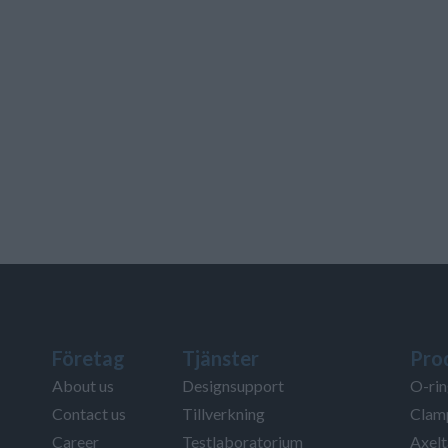
Företag
Tjänster
Pro
About us
Designsupport
O-rin
Contact us
Tillverkning
Clamp
Career
Testlaboratorium
Axelt