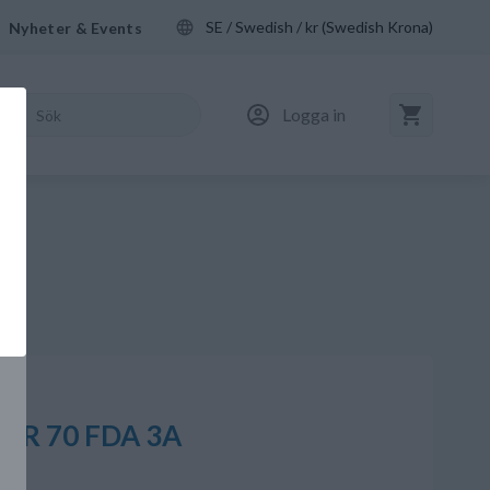
SE / Swedish / kr (Swedish Krona)
Nyheter & Events
Logga in
NBR 70 FDA 3A