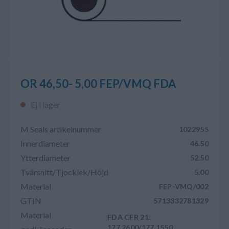
OR 46,50- 5,00 FEP/VMQ FDA
Ej i lager
M Seals artikelnummer
1022955
Innerdiameter
46.50
Ytterdiameter
52.50
Tvärsnitt/Tjocklek/Höjd
5.00
Material
FEP-VMQ/002
GTIN
5713332781329
Material
FDA CFR 21:
177.2600/177.1550