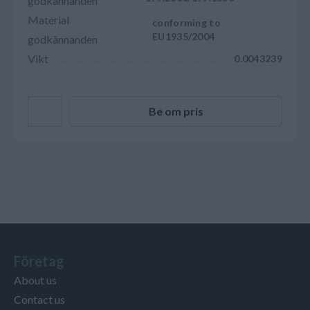
godkännanden
Material
conforming to
EU1935/2004
godkännanden
Vikt
0.0043239
Be om pris
Företag
About us
Contact us