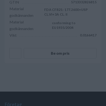
GTIN
5713332826815
Material
FDA CFR21: 177.2600+USP
CL.VI+3A CL. II
godkännanden
Material
conforming to
EU1935/2004
godkännanden
Vikt
0.0166417
Be om pris
Företag