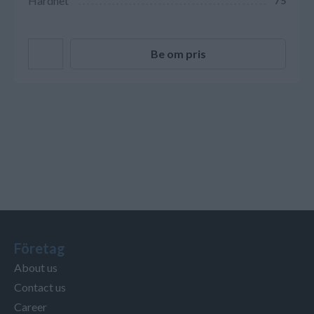
Hårdhet
75
Be om pris
Företag
About us
Contact us
Career