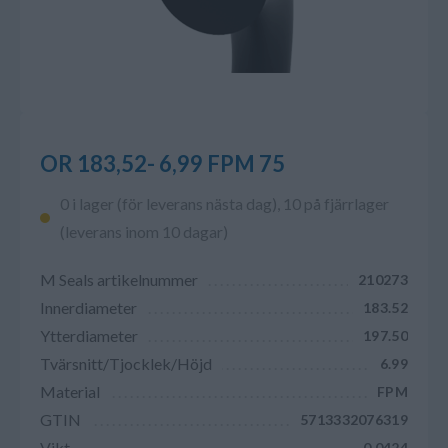
OR 183,52- 6,99 FPM 75
0 i lager (för leverans nästa dag), 10 på fjärrlager
(leverans inom 10 dagar)
M Seals artikelnummer
210273
Innerdiameter
183.52
Ytterdiameter
197.50
Tvärsnitt/Tjocklek/Höjd
6.99
Material
FPM
GTIN
5713332076319
Vikt
0.0424