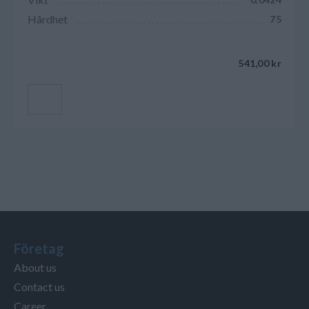
Hårdhet
75
541,00 kr
Lägg till i kundvagnen
Företag
About us
Contact us
Career