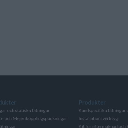
dukter
Produkter
gar och statiska tätningar
Kundspecifika tätningar 
- och Mejerikopplingspackningar
Installationsverktyg
ätningar
Kit för eftermaknad och 