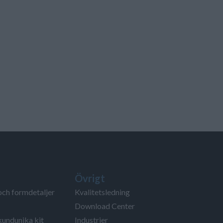
Övrigt
och formdetaljer
Kvalitetsledning
Download Center
kundunika kit
Industrier