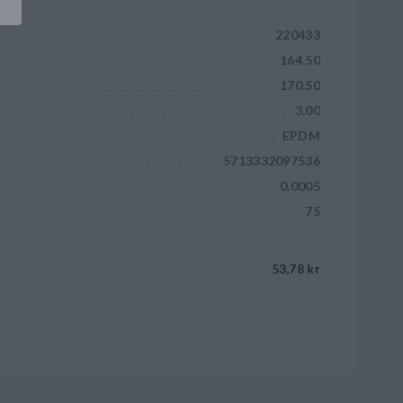
220433
164.50
170.50
3.00
EPDM
5713332097536
0.0005
75
53,78 kr
Lägg till i kundvagnen