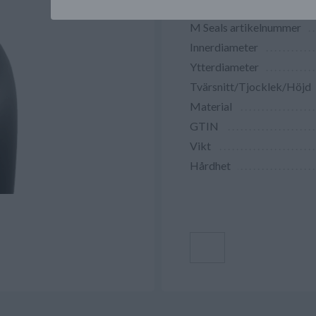
M Seals artikelnummer
Innerdiameter
Ytterdiameter
Tvärsnitt/Tjocklek/Höjd
Material
GTIN
Vikt
Hårdhet