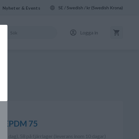
SE / Swedish / kr (Swedish Krona)
Nyheter & Events
Logga in
00 EPDM 75
nästa dag), 58 på fjärrlager (leverans inom 10 dagar)