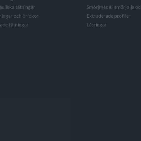
uliska tätningar
Smörjmedel, smörjolja o
ingar och brickor
Extruderade profiler
ade tätningar
Låsringar