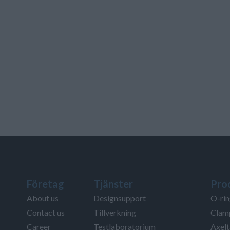
Företag
Tjänster
Pro
About us
Designsupport
O-rin
Contact us
Tillverkning
Clamp
Career
Testlaboratorium
Axelt